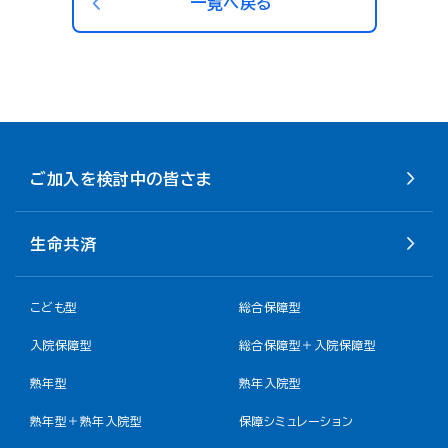
一覧へ戻る
ご加入を検討中の皆さま
生命共済
こども型
総合保障型
入院保障型
総合保障型＋入院保障型
熟年型
熟年入院型
熟年型＋熟年入院型
保障シミュレーション