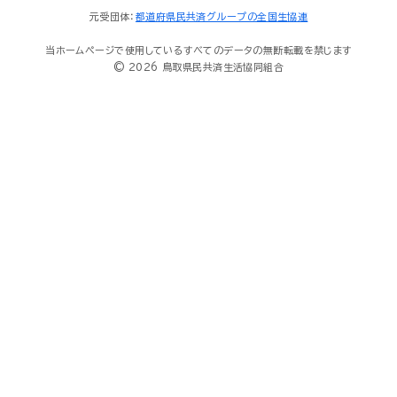
元受団体：
都道府県民共済グループの全国生協連
当ホームページで使用しているすべてのデータの無断転載を禁じます
© 2026 鳥取県民共済生活協同組合