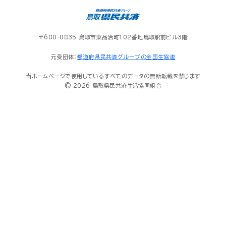
〒680-0835 鳥取市東品治町102番地鳥取駅前ビル3階
元受団体：
都道府県民共済グループの全国生協連
当ホームページで使用しているすべてのデータの無断転載を禁じます
© 2026 鳥取県民共済生活協同組合