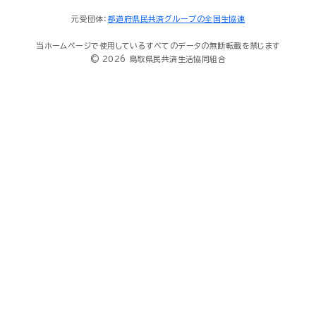
元受団体：
都道府県民共済グループの全国生協連
当ホームページで使用しているすべてのデータの無断転載を禁じます
© 2026 鳥取県民共済生活協同組合