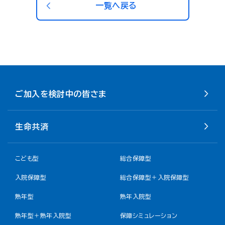
一覧へ戻る
ご加入を検討中の皆さま
生命共済
こども型
総合保障型
入院保障型
総合保障型＋入院保障型
熟年型
熟年入院型
熟年型＋熟年入院型
保障シミュレーション