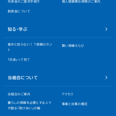
共済金のご請求手続き
個人賠償責任保険のご案内
割戻金について​
知る・学ぶ
意外と知らない！？保障のホン
賢い保障えらび
ト
「共済」って何？
当組合について
当組合のご案内
アクセス
暮らしの保障を必要とする人々
事業と決算の概況
が創る「助けあい」の輪