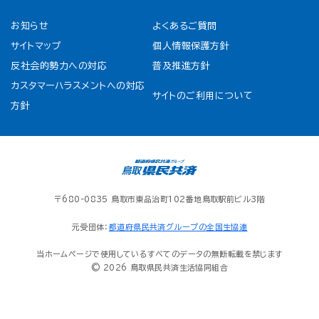
お知らせ
よくあるご質問
サイトマップ
個人情報保護方針
反社会的勢力への対応
普及推進方針
カスタマーハラスメントへの対応
サイトのご利用について
方針
〒680-0835 鳥取市東品治町102番地鳥取駅前ビル3階
元受団体：
都道府県民共済グループの全国生協連
当ホームページで使用しているすべてのデータの無断転載を禁じます
© 2026 鳥取県民共済生活協同組合