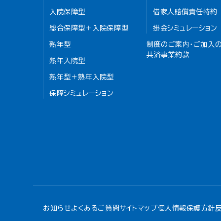
入院保障型
借家人賠償責任特約
総合保障型＋入院保障型
掛金シミュレーション
熟年型
制度のご案内・ご加入の
共済事業約款
熟年入院型
熟年型＋熟年入院型
保障シミュレーション
お知らせ
よくあるご質問
サイトマップ
個人情報保護方針