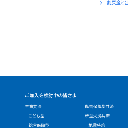
割戻金と
ご加入を検討中の皆さま
生命共済
傷害保障型共済
こども型
新型火災共済
総合保障型
地震特約