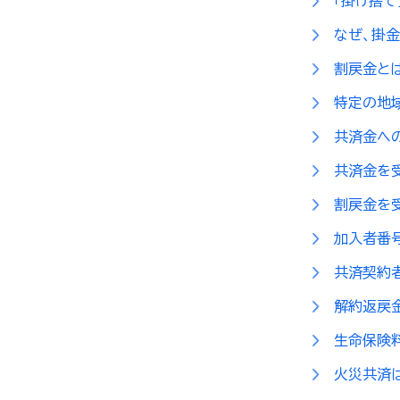
「掛け捨て
なぜ、掛
割戻金と
特定の地
共済金へ
共済金を
割戻金を
加入者番
共済契約
解約返戻
生命保険
火災共済