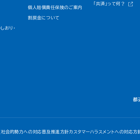
「共済」って何？
個人賠償責任保険のご案内
割戻金について​
しおり・
都
反社会的勢力への対応
普及推進方針
カスタマーハラスメントへの対応方