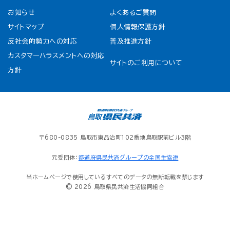
お知らせ
よくあるご質問
サイトマップ
個人情報保護方針
反社会的勢力への対応
普及推進方針
カスタマーハラスメントへの対応
サイトのご利用について
方針
〒680-0835 鳥取市東品治町102番地鳥取駅前ビル3階
元受団体：
都道府県民共済グループの全国生協連
当ホームページで使用しているすべてのデータの無断転載を禁じます
© 2026 鳥取県民共済生活協同組合