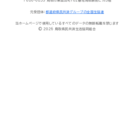
〒680-0835 鳥取市東品治町102番地鳥取駅前ビル3階
元受団体：
都道府県民共済グループの全国生協連
当ホームページで使用しているすべてのデータの無断転載を禁じます
© 2026 鳥取県民共済生活協同組合