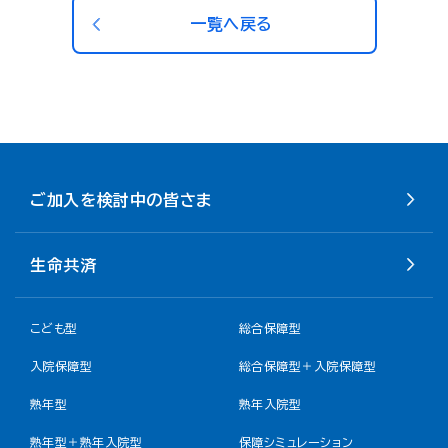
一覧へ戻る
ご加入を検討中の皆さま
生命共済
こども型
総合保障型
入院保障型
総合保障型＋入院保障型
熟年型
熟年入院型
熟年型＋熟年入院型
保障シミュレーション