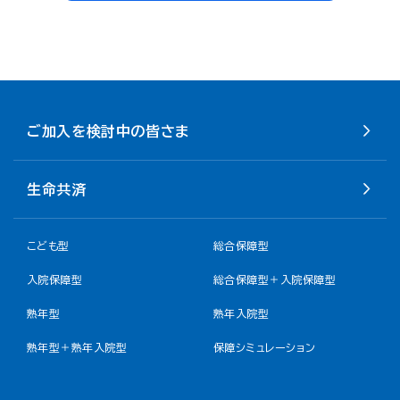
ご加入を検討中の皆さま
生命共済
こども型
総合保障型
入院保障型
総合保障型＋入院保障型
熟年型
熟年入院型
熟年型＋熟年入院型
保障シミュレーション