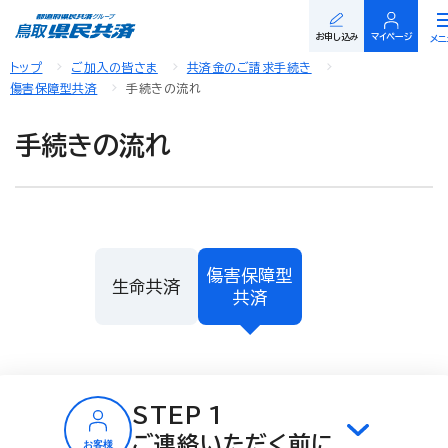
閉
お申し込み
マイページ
メニ
トップ
ご加入の皆さま
共済金のご請求手続き
傷害保障型共済
手続きの流れ
手続きの流れ
傷害保障型
生命共済
共済
STEP 1
ご連絡いただく前に