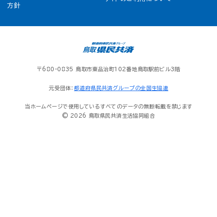
方針
〒680-0835 鳥取市東品治町102番地鳥取駅前ビル3階
元受団体：
都道府県民共済グループの全国生協連
当ホームページで使用しているすべてのデータの無断転載を禁じます
© 2026 鳥取県民共済生活協同組合