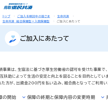
トップ
ご加入を検討中の皆さま
生命共済
生命共済 総合保障型＋入院保障型
ご加入にあたって
ご加入にあたって
済事業は、生協法に基づき厚生労働省の認可を受けた事業で
互扶助によって生活の安定と向上を図ることを目的としていま
れた方が、出資金200円を払い込み、組合員となってご利用い
障の開始
保障の終期と保障内容の変更時期