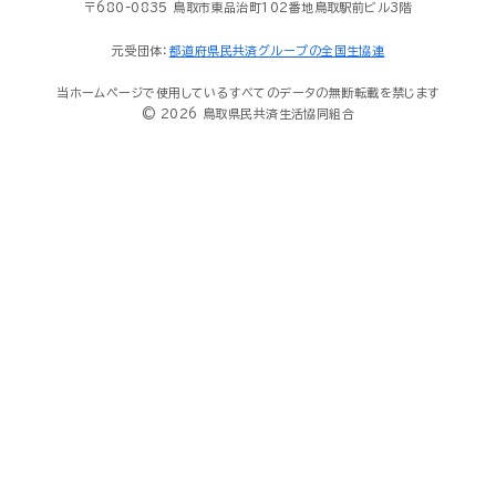
〒680-0835 鳥取市東品治町102番地鳥取駅前ビル3階
元受団体：
都道府県民共済グループの全国生協連
当ホームページで使用しているすべてのデータの無断転載を禁じます
© 2026 鳥取県民共済生活協同組合