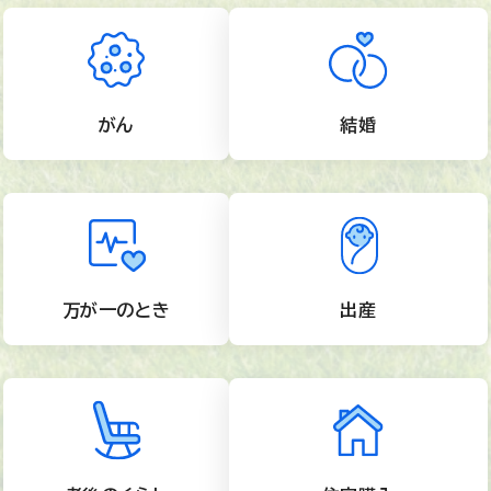
がん
結婚
万が一のとき
出産